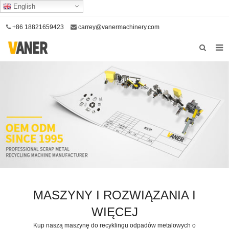
English
+86 18821659423
carrey@vanermachinery.com
Dom
O nas
Produkty
Nasze usługi
Skontaktuj się z nami
MASZYNY I ROZWIĄZANIA I
WIĘCEJ
Kup naszą maszynę do recyklingu odpadów metalowych o