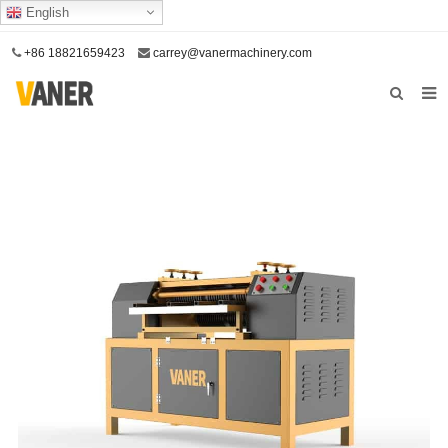
English
+86 18821659423
carrey@vanermachinery.com
Lar
Sobre nós
Produtos
O nosso serviço
Contate-nos