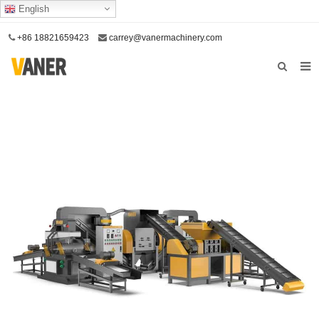
English
+86 18821659423
carrey@vanermachinery.com
Lar
Sobre nós
Produtos
O nosso serviço
Contate-nos