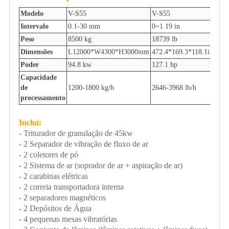
Modelo
V-S55
V-S55
Intervalo
0.1-30 mm
0~1.19 in
Peso
8500 kg
18739 lb
Dimensões
L12000*W4300*H3000mm
472.4*169.3*118.1in
Poder
94.8 kw
127.1 hp
Capacidade
de
1200-1800 kg/h
2646-3968 lb/h
processamento
Inclui:
- Triturador de granulação de 45kw
- 2 Separador de vibração de fluxo de ar
- 2 coletores de pó
- 2 Sistema de ar (soprador de ar + aspiração de ar)
- 2 carabinas elétricas
- 2 correia transportadora interna
- 2 separadores magnéticos
- 2 Depósitos de Água
- 4 pequenas mesas vibratórias