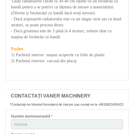
Tăiați radiatoarele curate la 30-40 cm lățime cu un ferăstrău cu
bandă pentru a se potrivi cu lățimea de intrare a materialului
(Oferim și fierăstrăul cu bandă dacă aveți nevoie).
- Dacă aripioarele radiatorului este cu un singur strat sau cu două
straturi, se poate procesa direct.
- Dacă grosimea este de 3 până la 4 straturi, trebuie tăiat cu
mașina de ferăstrău cu bandă.
Pachet
1) Pachetul interior: mașini acoperite cu folie de plastic
2) Pachetul exterior: carcasă din placaj
CONTACTAȚI VANER MACHINERY
*Contactați-ne folosind formularul de mai jos sau sunați-ne la +8618821659423
Numele dumneavoastră *