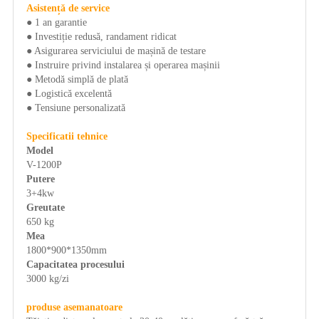
Asistență de service
● 1 an garantie
● Investiție redusă, randament ridicat
● Asigurarea serviciului de mașină de testare
● Instruire privind instalarea și operarea mașinii
● Metodă simplă de plată
● Logistică excelentă
● Tensiune personalizată
Specificatii tehnice
Model
V-1200P
Putere
3+4kw
Greutate
650 kg
Mea
1800*900*1350mm
Capacitatea procesului
3000 kg/zi
produse asemanatoare