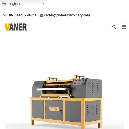
English
+86 18821659423
carrey@vanermachinery.com
Acasă
Despre noi
Produse
Serviciul nostru
Contactaţi-ne