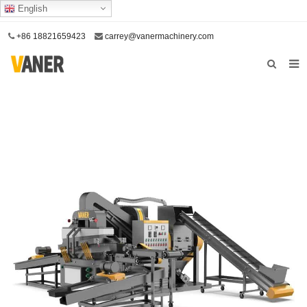
English
+86 18821659423
carrey@vanermachinery.com
Acasă
Despre noi
Produse
Serviciul nostru
Contactaţi-ne