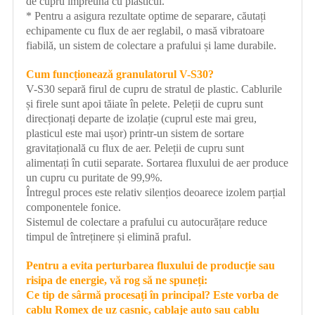
de cupru împreună cu plasticul.
* Pentru a asigura rezultate optime de separare, căutați
echipamente cu flux de aer reglabil, o masă vibratoare
fiabilă, un sistem de colectare a prafului și lame durabile.
Cum funcționează granulatorul V-S30?
V-S30 separă firul de cupru de stratul de plastic. Cablurile
și firele sunt apoi tăiate în pelete. Peleții de cupru sunt
direcționați departe de izolație (cuprul este mai greu,
plasticul este mai ușor) printr-un sistem de sortare
gravitațională cu flux de aer. Peleții de cupru sunt
alimentați în cutii separate. Sortarea fluxului de aer produce
un cupru cu puritate de 99,9%.
Întregul proces este relativ silențios deoarece izolem parțial
componentele fonice.
Sistemul de colectare a prafului cu autocurățare reduce
timpul de întreținere și elimină praful.
Pentru a evita perturbarea fluxului de producție sau
risipa de energie, vă rog să ne spuneți:
Ce tip de sârmă procesați în principal? Este vorba de
cablu Romex de uz casnic, cablaje auto sau cablu