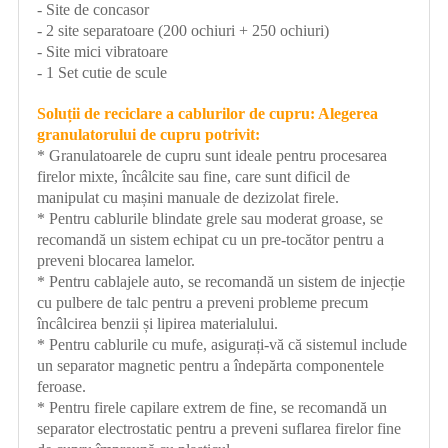
- Site de concasor
- 2 site separatoare (200 ochiuri + 250 ochiuri)
- Site mici vibratoare
- 1 Set cutie de scule
Soluții de reciclare a cablurilor de cupru: Alegerea
granulatorului de cupru potrivit:
* Granulatoarele de cupru sunt ideale pentru procesarea
firelor mixte, încâlcite sau fine, care sunt dificil de
manipulat cu mașini manuale de dezizolat firele.
* Pentru cablurile blindate grele sau moderat groase, se
recomandă un sistem echipat cu un pre-tocător pentru a
preveni blocarea lamelor.
* Pentru cablajele auto, se recomandă un sistem de injecție
cu pulbere de talc pentru a preveni probleme precum
încâlcirea benzii și lipirea materialului.
* Pentru cablurile cu mufe, asigurați-vă că sistemul include
un separator magnetic pentru a îndepărta componentele
feroase.
* Pentru firele capilare extrem de fine, se recomandă un
separator electrostatic pentru a preveni suflarea firelor fine