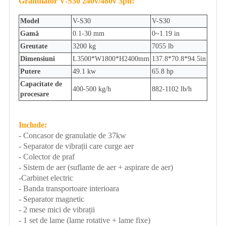
Granulator V-S30 240v/480v 3ph:
Model
V-S30
V-S30
Gamă
0.1-30 mm
0~1.19 in
Greutate
3200 kg
7055 lb
Dimensiuni
L3500*W1800*H2400mm
137.8*70.8*94.5in
Putere
49.1 kw
65.8 hp
Capacitate de
400-500 kg/h
882-1102 lb/h
procesare
Include:
- Concasor de granulatie de 37kw
- Separator de vibrații care curge aer
- Colector de praf
- Sistem de aer (suflante de aer + aspirare de aer)
-Carbinet electric
- Banda transportoare interioara
- Separator magnetic
- 2 mese mici de vibrații
- 1 set de lame (lame rotative + lame fixe)