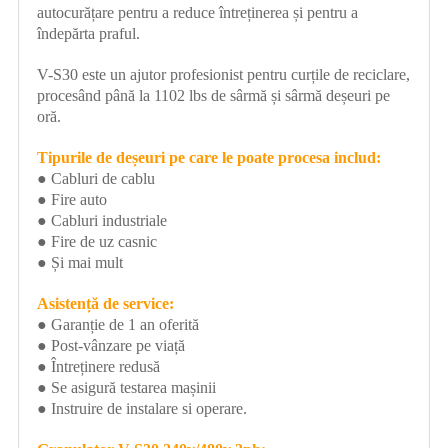
autocurățare pentru a reduce întreținerea și pentru a
îndepărta praful.
V-S30 este un ajutor profesionist pentru curțile de reciclare,
procesând până la 1102 lbs de sârmă și sârmă deșeuri pe
oră.
Tipurile de deșeuri pe care le poate procesa includ:
● Cabluri de cablu
● Fire auto
● Cabluri industriale
● Fire de uz casnic
● Și mai mult
Asistență de service:
● Garanție de 1 an oferită
● Post-vânzare pe viață
● Întreținere redusă
● Se asigură testarea mașinii
● Instruire de instalare si operare.