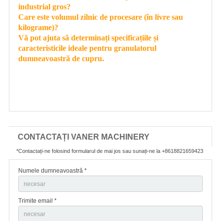
industrial gros?
Care este volumul zilnic de procesare (în livre sau
kilograme)?
Vă pot ajuta să determinați specificațiile și
caracteristicile ideale pentru granulatorul
dumneavoastră de cupru.
CONTACTAȚI VANER MACHINERY
*Contactați-ne folosind formularul de mai jos sau sunați-ne la +8618821659423
Numele dumneavoastră *
Trimite email *