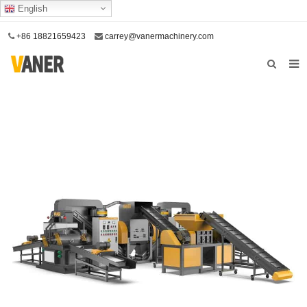
English
+86 18821659423
carrey@vanermachinery.com
Домой
О нас
Продукты
Наш сервис
Связаться с нами