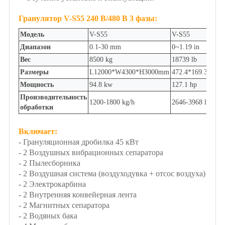
Гранулятор V-S55 240 В/480 В 3 фазы:
Модель
V-S55
V-S55
Диапазон
0.1-30 mm
0~1.19 in
Вес
8500 kg
18739 lb
Размеры
L12000*W4300*H3000mm
472.4*169.3*118.
Мощность
94.8 kw
127.1 hp
Производительность
1200-1800 kg/h
2646-3968 lb/h
обработки
Включает:
- Грануляционная дробилка 45 кВт
- 2 Воздушных вибрационных сепаратора
- 2 Пылесборника
- 2 Воздушная система (воздуходувка + отсос воздуха)
- 2 Электрокарбина
- 2 Внутренняя конвейерная лента
- 2 Магнитных сепаратора
- 2 Водяных бака