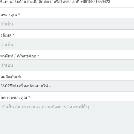
ใช้แบบฟอร์มด้านล่างเพื่อติดต่อเราหรือโทรหาเราที่ +8618821659423
ื่อของคุณ *
่งอีเมล *
ทรศัพท์ / WhatsApp：
ื่อผลิตภัณฑ์
้อความของคุณ *