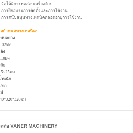
 จัดให้มีการทดสอบเครื่องจักร
 การฝึกอบรมการติดตั้งและการใช้งาน
 การสนับสนุนทางเทคนิคตลอดอายุการใช้งาน
้อกำหนดทางเทคนิค:
บบอย่าง
V-025M
ลัง
.18kw
ิสัย
.5~25มม
้ำหนัก
2กก
ม่
40*320*320มม
ติดต่อ VANER MACHINERY