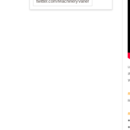
twitter.com/MachineryVaner
เ
ส
ห
ผ
ก
●
●