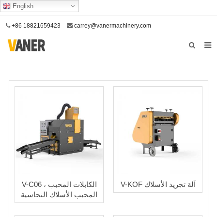
English
+86 18821659423
carrey@vanermachinery.com
الصفحة الأمامية
معلومات عنا
منتجات
خدمتنا
اتصل بنا
V-KOF آلة تجريد الأسلاك
V-C06 الكابلات المحبب ،
المحبب الأسلاك النحاسية