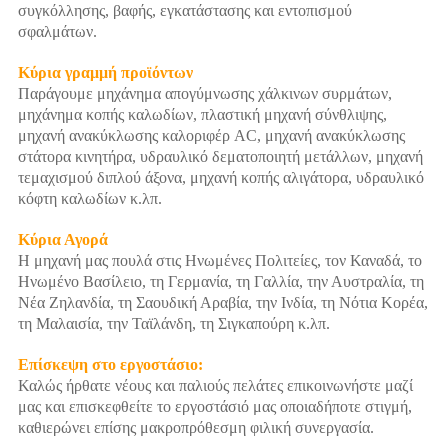
συγκόλλησης, βαφής, εγκατάστασης και εντοπισμού
σφαλμάτων.
Κύρια γραμμή προϊόντων
Παράγουμε μηχάνημα απογύμνωσης χάλκινων συρμάτων,
μηχάνημα κοπής καλωδίων, πλαστική μηχανή σύνθλιψης,
μηχανή ανακύκλωσης καλοριφέρ AC, μηχανή ανακύκλωσης
στάτορα κινητήρα, υδραυλικό δεματοποιητή μετάλλων, μηχανή
τεμαχισμού διπλού άξονα, μηχανή κοπής αλιγάτορα, υδραυλικό
κόφτη καλωδίων κ.λπ.
Κύρια Αγορά
Η μηχανή μας πουλά στις Ηνωμένες Πολιτείες, τον Καναδά, το
Ηνωμένο Βασίλειο, τη Γερμανία, τη Γαλλία, την Αυστραλία, τη
Νέα Ζηλανδία, τη Σαουδική Αραβία, την Ινδία, τη Νότια Κορέα,
τη Μαλαισία, την Ταϊλάνδη, τη Σιγκαπούρη κ.λπ.
Επίσκεψη στο εργοστάσιο:
Καλώς ήρθατε νέους και παλιούς πελάτες επικοινωνήστε μαζί
μας και επισκεφθείτε το εργοστάσιό μας οποιαδήποτε στιγμή,
καθιερώνει επίσης μακροπρόθεσμη φιλική συνεργασία.