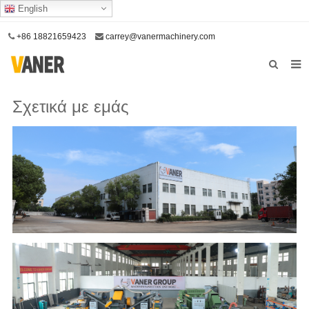
English
+86 18821659423
carrey@vanermachinery.com
Αρχική σελίδα
Σχετικά με εμάς
Σχετικά με εμάς
Προϊόντα
Η υπηρεσία μας
Επικοινωνήστε μαζί μας