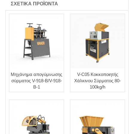
ΣΧΕΤΙΚΆ ΠΡΟΪΌΝΤΑ
Μηχάνημα απογύμνωσης
V-C05 Κοκκοποιητής
σύρματος V-918-B/V-918-
Χάλκινου Σύρματος 80-
B-1
100kg/h