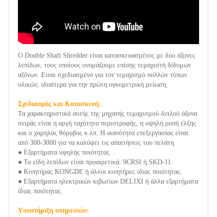
Ο Double Shaft Shredder είναι κατασκευασμένος με δύο άξονες
λεπίδων, τους οποίους ονομάζουμε επίσης τεμαχιστή δίδυμων
αξόνων. Είναι σχεδιασμένο για τον τεμαχισμό πολλών τύπων
υλικών, ιδιαίτερα για την πρώτη ογκομετρική μείωση.
Σχεδιασμός και Κατασκευή:
Τα χαρακτηριστικά αυτής της μηχανής τεμαχισμού διπλού άξονα
σειράς είναι η αργή ταχύτητα περιστροφής, η υψηλή ροπή έλξης
και ο χαμηλός θόρυβος κ.λπ. Η ικανότητα επεξεργασίας είναι
από 300-3000 για να καλύψει τις απαιτήσεις του πελάτη.
● Εξαρτήματα υψηλής ποιότητας.
● Τα είδη λεπίδων είναι προαιρετικά: 9CRSI ή SKD-11.
● Κινητήρας KONGDE ή άλλοι κινητήρες ίδιας ποιότητας.
● Εξαρτήματα ηλεκτρικών κιβωτίων DELIXI ή άλλα εξαρτήματα
ίδιας ποιότητας.
Υποστήριξη υπηρεσιών: