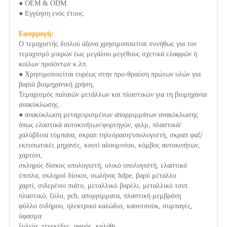
● OEM & ODM.
● Εγγύηση ενός έτους.
Εφαρμογή:
Ο τεμαχιστής διπλού άξονα χρησιμοποιείται συνήθως για τον
τεμαχισμό μικρών έως μεγάλου μεγέθους σχετικά ελαφρών ή
κοίλων προϊόντων κ.λπ.
● Χρησιμοποιείται ευρέως στην προ-θραύση πρώτων υλών για
βαριά βιομηχανική χρήση,
Τεμαχισμός παλαιών μετάλλων και πλαστικών για τη βιομηχανία
ανακύκλωσης.
● ανακύκλωση μεταχειρισμένων απορριμμάτων ανακύκλωσης
όπως ελαστικά αυτοκινήτων/φορτηγών, φιλμ, πλαστικά/
χαλύβδινα τύμπανα, σκραπ τηλεόραση/υπολογιστή, σκραπ φαξ/
εκτυπωτικές μηχανές, κουτί αλουμινίου, κόμβος αυτοκινήτων,
χαρτόνι,
σκληρός δίσκος υπολογιστή, υλικό υπολογιστή, ελαστικό
έπιπλα, σκληροί δίσκοι, σωλήνας hdpe, βαρύ μέταλλο
χαρτί, σιδερένιο πιάτο, μεταλλικό βαρέλι, μεταλλικό τσιπ
πλαστικό, ξύλο, pcb, απορρίμματα, πλαστική μεμβράνη
φύλλο σιδήρου, ηλεκτρικό καλώδιο, καουτσούκ, συμπαγές,
ύφασμα
ξυλεία, τενεκέδες, αφρός, καλάθι.