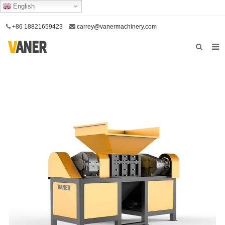
English
+86 18821659423
carrey@vanermachinery.com
Αρχική σελίδα
Σχετικά με εμάς
Προϊόντα
Η υπηρεσία μας
Επικοινωνήστε μαζί μας