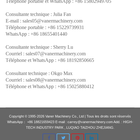
Téléphone portable et WhatsApp : +86 15802949705
Consultante technique : Julia Fan
E-mail : sales05@vanermachinery.com
Téléphone portable : +86 15229739931
WhatsApp : +86 18655401440
Consultante technique : Sherry Lu
Courriel : sales07@vanermachinery.com
Téléphone et WhatsApp : +86 18192850665
Consultant technique : Okgo Max
Courriel : sales08@vanermachinery.com
Téléphone et WhatsApp : +86 15025880412
Copyright © 1995-2026 Vaner Machinery Co., Ltd | Tous les droits sont réservés
WhatsApp： +86 18821659423 E-mail : carrey@vanermachinery.com Add. : HIGH-
TECH INDUSTRY PARK , LUQIAO TAIZHOU ZHEJIANG.