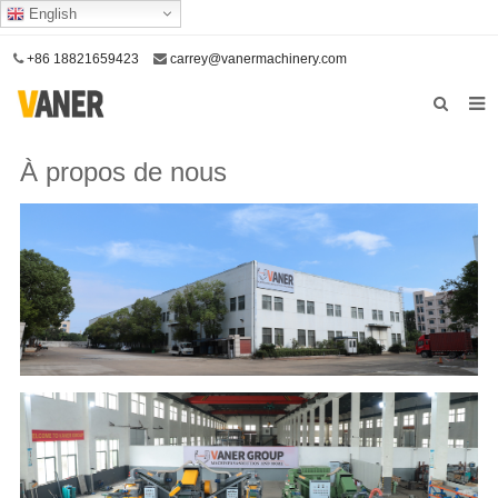
English
+86 18821659423
carrey@vanermachinery.com
page de garde
À propos de nous
À propos de nous
Des produits
Notre service
Nous contacter