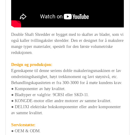
Double Shaft Shredder er bygget med to skafter av blader, som vi
også kaller tvillingaksler shredder. Den er designet for å makulere
mange typer materialer, spesielt for den første volumetriske
reduksjonen.
Design og produksjon:
Egenskapene til denne seriens doble makuleringsmaskinen er lav
omdreiningshastighet, høyt trekkmoment og lavt støynivå, etc.
Behandlingskapasiteten er fra 300-3000 for å møte kundens krav.
● Komponenter av høy kvalitet.
● Bladtyper er valgfrie: 9CRSI eller SKD-11.
● KONGDE-motor eller andre motorer av samme kvalitet.
● DELIXI elektriske bokskomponenter eller andre komponenter
av samme kvalitet.
Servicestøtte:
● OEM & ODM.