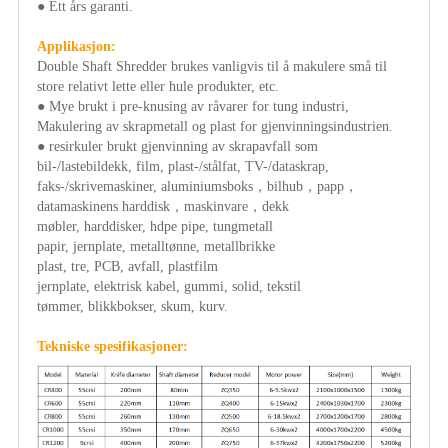
● Ett års garanti.
Applikasjon:
Double Shaft Shredder brukes vanligvis til å makulere små til
store relativt lette eller hule produkter, etc.
● Mye brukt i pre-knusing av råvarer for tung industri,
Makulering av skrapmetall og plast for gjenvinningsindustrien.
● resirkuler brukt gjenvinning av skrapavfall som
bil-/lastebildekk, film, plast-/stålfat, TV-/dataskrap,
faks-/skrivemaskiner, aluminiumsboks，bilhub，papp，
datamaskinens harddisk，maskinvare，dekk
møbler, harddisker, hdpe pipe, tungmetall
papir, jernplate, metalltønne, metallbrikke
plast, tre, PCB, avfall, plastfilm
jernplate, elektrisk kabel, gummi, solid, tekstil
tømmer, blikkbokser, skum, kurv.
Tekniske spesifikasjoner: