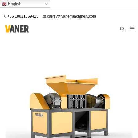
English
+86 18821659423
carrey@vanermachinery.com
Hjem
Om oss
Produkter
Vår tjeneste
Kontakt oss