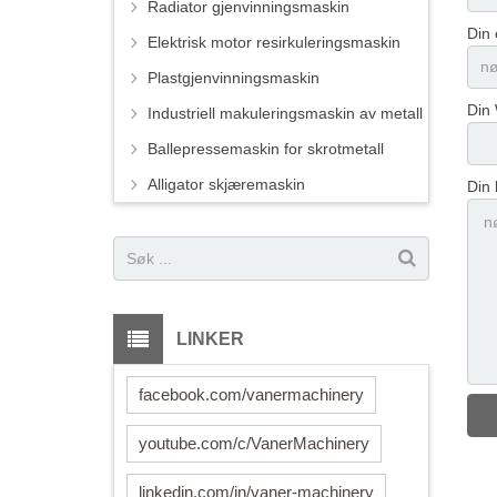
Radiator gjenvinningsmaskin
Din 
Elektrisk motor resirkuleringsmaskin
Plastgjenvinningsmaskin
Din
Industriell makuleringsmaskin av metall
Ballepressemaskin for skrotmetall
Alligator skjæremaskin
Din 
LINKER
facebook.com/vanermachinery
youtube.com/c/VanerMachinery
linkedin.com/in/vaner-machinery