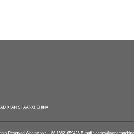
AD XI'AN SHAANXI,CHINA
ll Rights Reserved WhatsApp： +86 18821659423 E-mail : carrey@vanermac