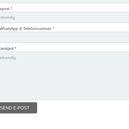
epost *
 WhatsApp & Telefonnummer *
beskjed *