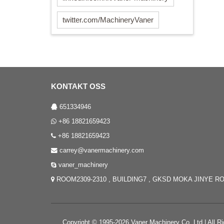
twitter.com/MachineryVaner
KONTAKT OSS
651334946
+86 18821659423
+86 18821659423
carrey@vanermachinery.com
vaner_machinery
ROOM2309-2310 , BUILDING7 , GKSD MOKA JINYE RO
Copyright © 1995-2026 Vaner Machinery Co.,Ltd | A