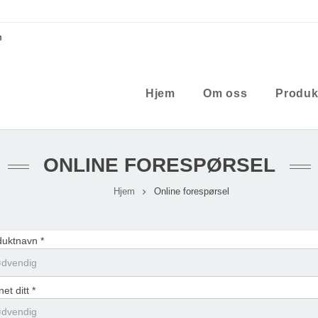
m
Hjem
Om oss
Produk
ONLINE FORESPØRSEL
Hjem
Online forespørsel
duktnavn *
et ditt *