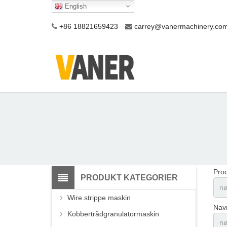
English
+86 18821659423
carrey@vanermachinery.co
Pro
PRODUKT KATEGORIER
Wire strippe maskin
Navn
Kobbertrådgranulatormaskin