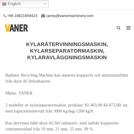
English
+86 18821659423
carrey@vanermachinery.com
Hem
KYLARÅTERVINNINGSMASKIN,
KYLARSEPARATORMASKIN,
Om oss
KYLARAVLÄGGNINGSMASKIN
Produkter
Radiator Recycling Machine kan separera kopparrör och aluminiumfläns
Vår tjänst
från skrot AC/bilradiatorer.
Kontakta oss
Märke: VANER.
2 modeller av kylarseparatormaskin, prisklass: $1 463,00-$4 873,00/ set,
med kapacitetsintervall från 3000 kg/dag-1200 kg/h.
Kan återvinna både skrot AC/bil radiatorer. med indiskt kopparrörs
centrumavstånd från 19 mm, 21 mm, 25 mm, 99 %