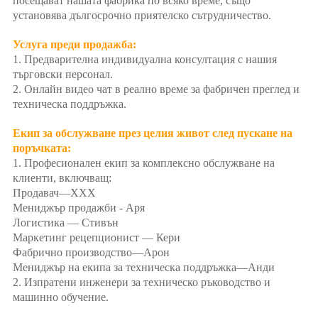
посещават нашата фабрика по всяко време, също
установява дългосрочно приятелско сътрудничество.
Услуга преди продажба:
1. Предварителна индивидуална консултация с нашия
търговски персонал.
2. Онлайн видео чат в реално време за фабричен преглед и
техническа поддръжка.
Екип за обслужване през целия живот след пускане на
поръчката:
1. Професионален екип за комплексно обслужване на
клиенти, включващ:
Продавач—XXX
Мениджър продажби - Аря
Логистика — Стивън
Маркетинг рецепционист — Кери
Фабрично производство—Арон
Мениджър на екипа за техническа поддръжка—Анди
2. Изпратени инженери за техническо ръководство и
машинно обучение.