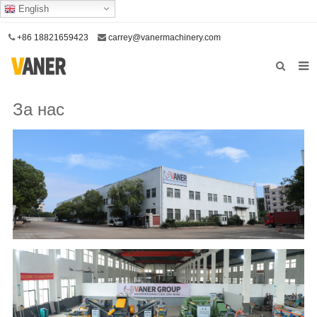
English
+86 18821659423
carrey@vanermachinery.com
У дома
За нас
За нас
Продукти
Нашата услуга
Свържете се с нас