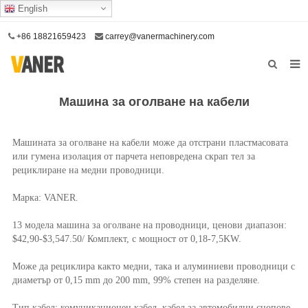
English
+86 18821659423
carrey@vanermachinery.com
У дома
Машина за оголване на кабели
За нас
Машината за оголване на кабели може да отстрани пластмасовата
Продукти
или гумена изолация от парчета неповредена скрап тел за
рециклиране на медни проводници.
Нашата услуга
Марка: VANER.
Свържете се с нас
13 модела машина за оголване на проводници, ценови диапазон:
$42,90-$3,547.50/ Комплект, с мощност от 0,18-7,5KW.
Може да рециклира както медни, така и алуминиеви проводници с
диаметър от 0,15 mm до 200 mm, 99% степен на разделяне.
Тип кабел: комуникационен кабел, кабел за автомобилни снопове,