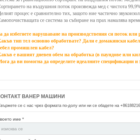
ортирането на въздушния поток произвежда мед с чистота 99,9%
елият процес е сравнително тих, защото ние частично звукоизо
амопочистващата се система за събиране на прах намалява врем
а да избегнете нарушаване на производствения си поток или 
Какъв тип тел основно обработвате? Дали е домакински кабе
дебел промишлен кабел?
Какъв е вашият дневен обем на обработка (в паундове или ки
Мога да ви помогна да определите идеалните спецификации и
КОНТАКТ ВАНЕР МАШИНИ
Свържете се с нас чрез формата по-долу или ни се обадете на +8618821
воето име *