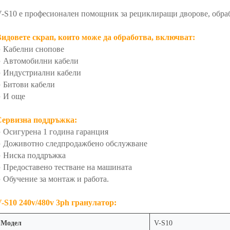
-S10 е професионален помощник за рециклиращи дворове, обработ
идовете скрап, които може да обработва, включват:
● Кабелни снопове
● Автомобилни кабели
● Индустриални кабели
 Битови кабели
● И още
Сервизна поддръжка:
 Осигурена 1 година гаранция
● Доживотно следпродажбено обслужване
● Ниска поддръжка
 Предоставено тестване на машината
 Обучение за монтаж и работа.
-S10 240v/480v 3ph гранулатор:
Модел
V-S10