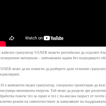
 кабелен гранулатор VANER можете рентабилно да отделяте бла
золационни материали – невъзможна задача без подходящото обор
V
A
NER може да ви помогне да разберете дали теленият гранулато
ециклиране.
10 е компактен меден гранулатор, специално проектиран да възс
онсумира минимална енергия. Той може да раздели две различни
бработва повече тел за скрап и тел с по-висока скорост от почти
ключва режим на самопочистване за намаляване на поддръжката 