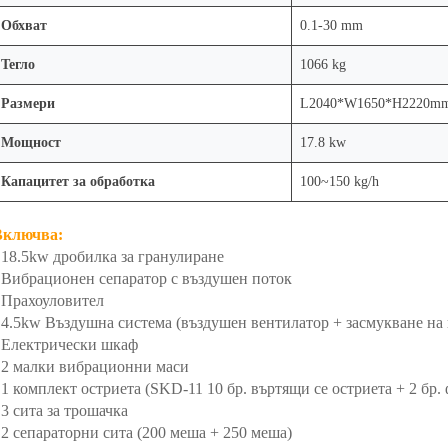
Обхват
0.1-30 mm
Тегло
1066 kg
Размери
L2040*W1650*H2220m
Мощност
17.8 kw
Капацитет за обработка
100~150 kg/h
Включва:
 18.5kw дробилка за гранулиране
 Вибрационен сепаратор с въздушен поток
 Прахоуловител
 4.5kw Въздушна система (въздушен вентилатор + засмукване на 
 Електрически шкаф
 2 малки вибрационни маси
 1 комплект остриета (SKD-11 10 бр. въртящи се остриета + 2 бр.
 3 сита за трошачка
 2 сепараторни сита (200 меша + 250 меша)