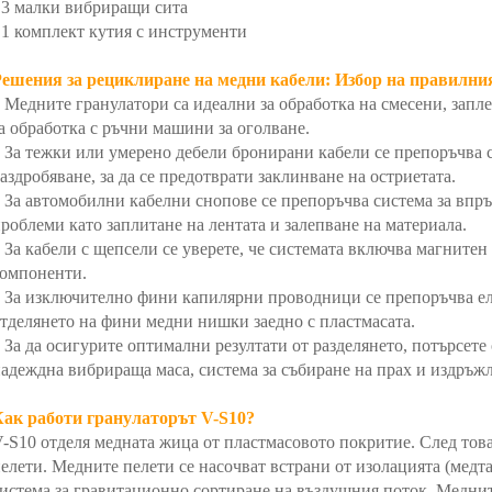
 3 малки вибриращи сита
 1 комплект кутия с инструменти
Решения за рециклиране на медни кабели: Избор на правилни
 Медните гранулатори са идеални за обработка на смесени, запл
а обработка с ръчни машини за оголване.
 За тежки или умерено дебели бронирани кабели се препоръчва 
аздробяване, за да се предотврати заклинване на остриетата.
 За автомобилни кабелни снопове се препоръчва система за впръс
роблеми като заплитане на лентата и залепване на материала.
 За кабели с щепсели се уверете, че системата включва магнитен
компоненти.
 За изключително фини капилярни проводници се препоръчва еле
тделянето на фини медни нишки заедно с пластмасата.
 За да осигурите оптимални резултати от разделянето, потърсете
адеждна вибрираща маса, система за събиране на прах и издръж
Как работи гранулаторът V-S10?
-S10 отделя медната жица от пластмасовото покритие. След това
елети. Медните пелети се насочват встрани от изолацията (медта 
истема за гравитационно сортиране на въздушния поток. Меднит