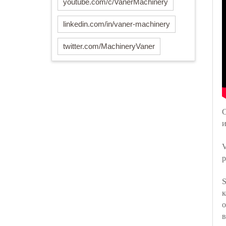
youtube.com/c/VanerMachinery
linkedin.com/in/vaner-machinery
twitter.com/MachineryVaner
С
и
р
S
к
о
в