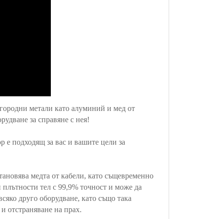
городни метали като алуминий и мед от
удване за справяне с нея!
р е подходящ за вас и вашите цели за
тановява медта от кабели, като същевременно
 плътности тел с 99,9% точност и може да
 всяко друго оборудване, като също така
и отстраняване на прах.