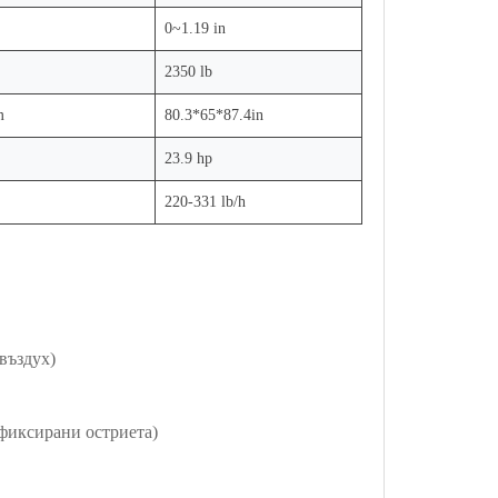
0~1.19 in
2350 lb
m
80.3*65*87.4in
23.9 hp
220-331 lb/h
въздух)
 фиксирани остриета)