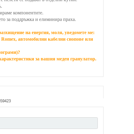
.
лираме компонентите.
ето за поддръжка и елиминира праха.
разхищение на енергия, моля, уведомете ме:
л Romex, автомобилни кабелни снопове или
лограми)?
 характеристики за вашия меден гранулатор.
659423