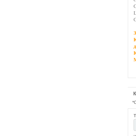
С
Ц
С
З
*
Т