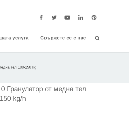
шата услуга
Свържете се с нас
медна тел 100-150 kg
0 Гранулатор от медна тел
150 kg/h