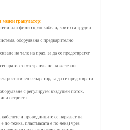
я меден гранулатор:
етени или фини скрап кабели, които са трудни
система, оборудвана с предварително
кване на талк на прах, за да се предотвратят
 сепаратор за отстраняване на железни
ктростатичен сепаратор, за да се предотврати
 оборудване с регулируем въздушен поток,
ливи остриета.
 кабелите и проводниците се нарязват на
е по-тежка, пластмасата е по-лека) чрез
е пелети се подават в отделни кутии.