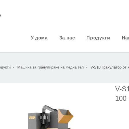
m
У дома
За нас
Продукти
На
одукти
Машина за гранулиране на медна тел
V-S10 Гранулатор от 
V-S1
100-