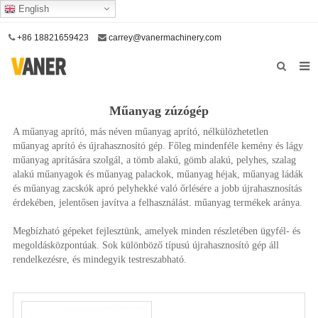
English
+86 18821659423
carrey@vanermachinery.com
itthon
Műanyag zúzógép
Rólunk
A műanyag aprító, más néven műanyag aprító, nélkülözhetetlen
műanyag aprító és újrahasznosító gép. Főleg mindenféle kemény és lágy
Termékek
műanyag aprítására szolgál, a tömb alakú, gömb alakú, pelyhes, szalag
alakú műanyagok és műanyag palackok, műanyag héjak, műanyag ládák
Szolgáltatásunk
és műanyag zacskók apró pelyhekké való őrlésére a jobb újrahasznosítás
érdekében, jelentősen javítva a felhasználást. műanyag termékek aránya.
Lépjen kapcsolatba velünk
Megbízható gépeket fejlesztünk, amelyek minden részletében ügyfél- és
megoldásközpontúak. Sok különböző típusú újrahasznosító gép áll
rendelkezésre, és mindegyik testreszabható.