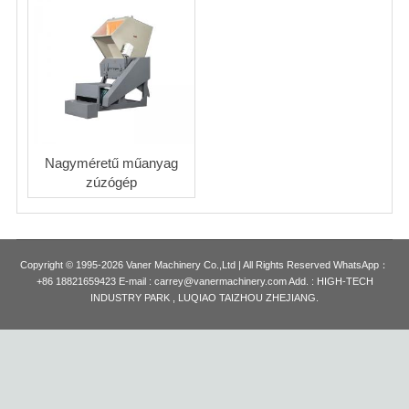
Nagyméretű műanyag
zúzógép
Copyright © 1995-2026 Vaner Machinery Co.,Ltd | All Rights Reserved WhatsApp：
+86 18821659423 E-mail : carrey@vanermachinery.com Add. : HIGH-TECH
INDUSTRY PARK , LUQIAO TAIZHOU ZHEJIANG.