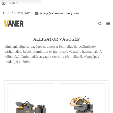
English
+86 18821659423
carrey@vanermachinery.com
itthon
ALLIGÁTOR VÁGÓGÉP
Rólunk
Kínálunk aligátor vágógépet, amelyet fémhulladék, acélhulladék,
vashulladék, kábel, alumínium és így tovább vágására használnak. A
Termékek
különböző fémhulladék-anyagok szerint a fémhulladék-vágógépek
modelljei eltérőek.
Szolgáltatásunk
Lépjen kapcsolatba velünk